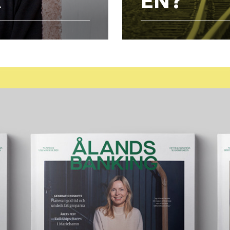
A
EN?