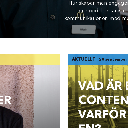
Hur skapar man engagem
en spridd organisati
kommunikationen med med
AKTUELLT
20 september
VAD ÄR 
ER
CONTEN
VARFÖR