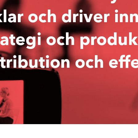
lar och driver inn
rategi och produkt
tribution och eff