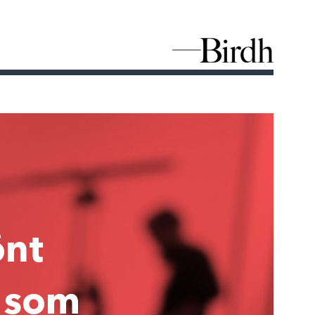
önt
 som