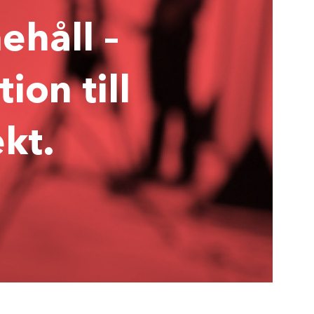
ehåll –
ion till
ekt.