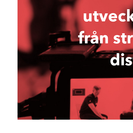
utveck
från st
dis